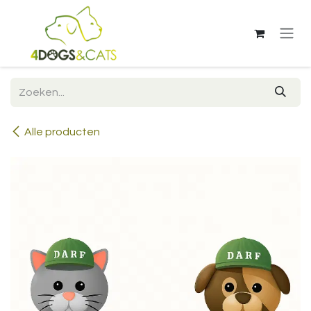
Overslaan naar inhoud
Alle producten