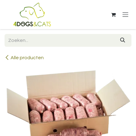
Overslaan naar inhoud
Alle producten