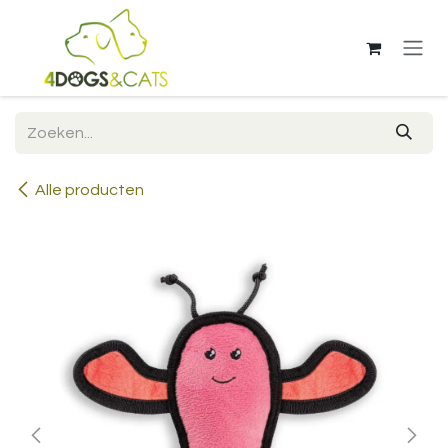
Overslaan naar inhoud
Alle producten