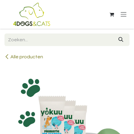
Overslaan naar inhoud
Alle producten