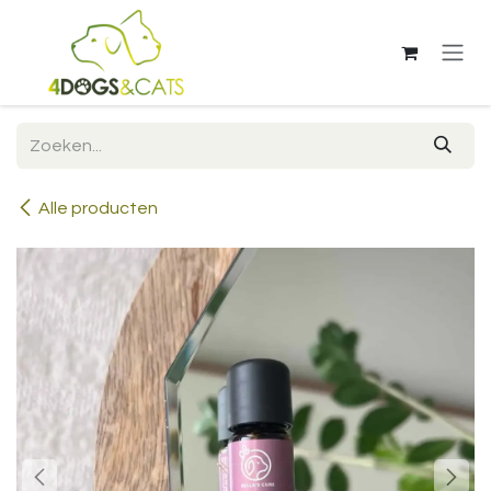
Overslaan naar inhoud
Alle producten