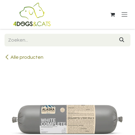
Overslaan naar inhoud
Alle producten