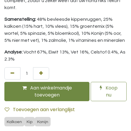
compleet, zodat u zeker weet dat uw hond niks tekort
komt.
Samenstelling:
48% bevleesde kippenruggen, 25%
kalkoen (15% hart, 10% vlees), 15% groentemix (5%
wortel, 5% spinazie, 5% bloemkool), 10% Konijn (5% oor,
5% nier met vet), 1% zalmolie, 1% vitamines en mineralen
Analyse:
Vocht 67%, Eiwit 13%, Vet 16%, Celstof 0.4%, As
2.3%
Aan winkelmandje
Koop
toevoegen
nu
Toevoegen aan verlanglijst
Kalkoen
Kip
Konijn