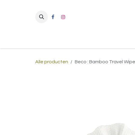
Overslaan naar inhoud
Alle producten
Beco : Bamboo Travel Wip