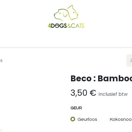
Startpagina
Shop
Blog
Vacatures
Cadeaubon
B2
es
Beco : Bamboo
3,50
€
Inclusief btw
GEUR
Geurloos
Kokosnoo