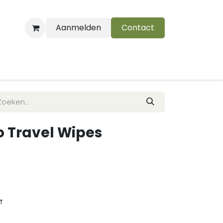
Aanmelden
Contact
B
 Travel Wipes
t