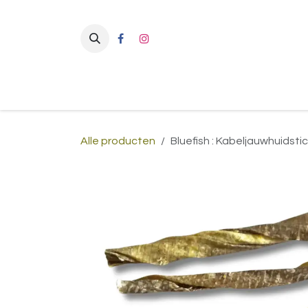
Overslaan naar inhoud
Alle producten
Bluefish : Kabeljauwhuidsti