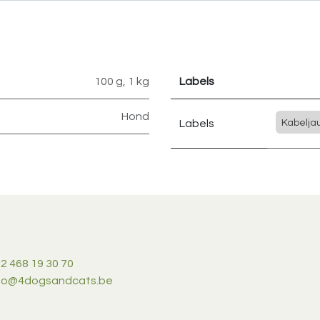
100 g
,
1 kg
Labels
Hond
Labels
Kabelja
2 468 19 30 70
nfo@4dogsandcats.be