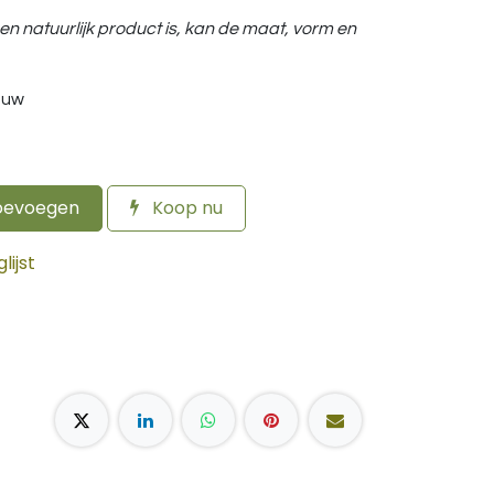
een natuurlijk product is, kan de maat, vorm en
auw
oevoegen
Koop nu
ijst