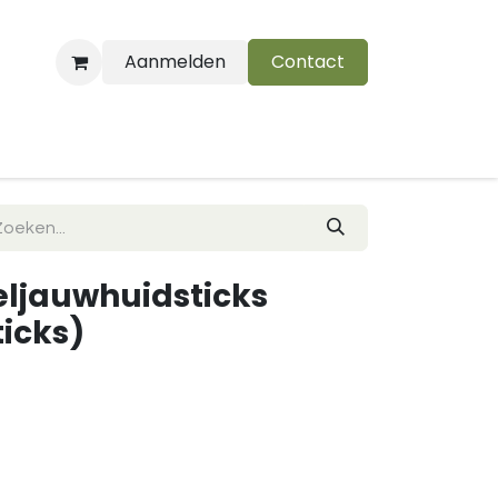
Aanmelden
Contact
B
beljauwhuidsticks
icks)