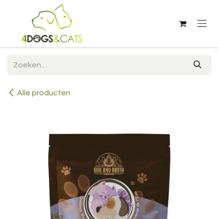
Overslaan naar inhoud
Alle producten