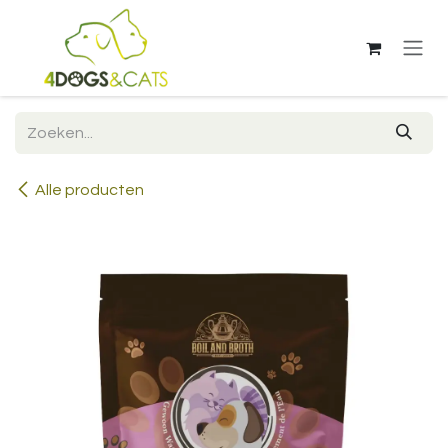
Overslaan naar inhoud
Alle producten