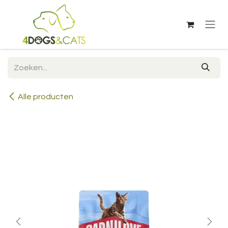
Overslaan naar inhoud
Alle producten