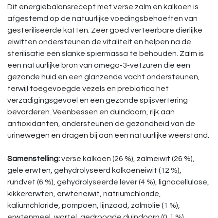
Dit energiebalansrecept met verse zalm en kalkoen is
afgestemd op de natuurlijke voedingsbehoeften van
gesteriliseerde katten. Zeer goed verteerbare dierlijke
eiwitten ondersteunen de vitaliteit en helpen na de
sterilisatie een slanke spiermassa te behouden. Zalm is
een natuurlijke bron van omega-3-vetzuren die een
gezonde huid en een glanzende vacht ondersteunen,
terwijl toegevoegde vezels en prebiotica het
verzadigingsgevoel en een gezonde spijsvertering
bevorderen. Veenbessen en duindoorn, rijk aan
antioxidanten, ondersteunen de gezondheid van de
urinewegen en dragen bij aan een natuurlijke weerstand.
Samenstelling:
verse kalkoen (26 %), zalmeiwit (26 %),
gele erwten, gehydrolyseerd kalkoeneiwit (12 %),
rundvet (6 %), gehydrolyseerde lever (4 %), lignocellulose,
kikkererwten, erwteneiwit, natriumchloride,
kaliumchloride, pompoen, lijnzaad, zalmolie (1 %),
erwtenmeel, wortel, gedroogde duindoorn (0,1 %),