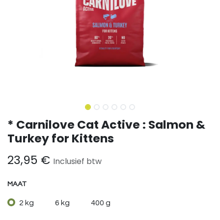
* Carnilove Cat Active : Salmon &
Turkey for Kittens
23,95
€
Inclusief btw
MAAT
2 kg
6 kg
400 g