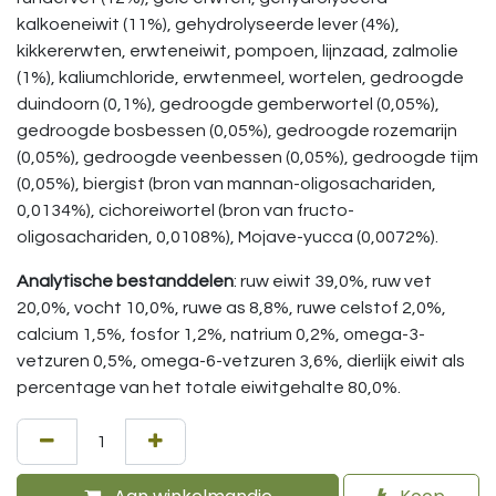
kalkoeneiwit (11%), gehydrolyseerde lever (4%),
kikkererwten, erwteneiwit, pompoen, lijnzaad, zalmolie
(1%), kaliumchloride, erwtenmeel, wortelen, gedroogde
duindoorn (0,1%), gedroogde gemberwortel (0,05%),
gedroogde bosbessen (0,05%), gedroogde rozemarijn
(0,05%), gedroogde veenbessen (0,05%), gedroogde tijm
(0,05%), biergist (bron van mannan-oligosachariden,
0,0134%), cichoreiwortel (bron van fructo-
oligosachariden, 0,0108%), Mojave-yucca (0,0072%).
Analytische bestanddelen
: ruw eiwit 39,0%, ruw vet
20,0%, vocht 10,0%, ruwe as 8,8%, ruwe celstof 2,0%,
calcium 1,5%, fosfor 1,2%, natrium 0,2%, omega-3-
vetzuren 0,5%, omega-6-vetzuren 3,6%, dierlijk eiwit als
percentage van het totale eiwitgehalte 80,0%.