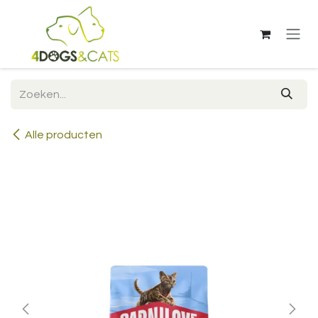
Overslaan naar inhoud
Alle producten