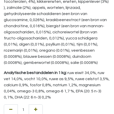
tocoferolen, 4%), kikkererwten, erwten, kippenlever (3%)
), zalmolie (2%), appels, wortelen, lijnzaad,
gehydrolyseerde schaaldieren (een bron van
glucosamine, 0,026%), kraakbeenextract (een bron van
chondroïtine, 0,016%), biergist (een bron van mannan-
oligosachariden, 0,015%), cichoreiwortel (bron van
fructo-oligosachariden, 0,012%), yucca schidigera
(0,01%), algen (0,01%), psyllium (0,01%), tijm (0,01%),
rozemarijn (0,01%), oregano (0.01%), veenbessen
(0.0008%), blauwe bessen (0.0008%), duindoorn
(0.0008%), gemberwortel (0.0008%), salie (0.0008%)
Analytische bestanddelen in 1 kg:
ruw eiwit 34,0%, ruw
vet 14,0%, vocht 10,0%, ruwe as 9,5%, ruwe celstof 3,5%,
calcium 0,9%, fosfor 0,8%, natrium 1,2%, magnesium
0,04%, omega-3 0,8%, omega-6 1,7 %, EPA (20: 5 n-3)
0,1%, DHA (22: 6 n-3) 0,2%