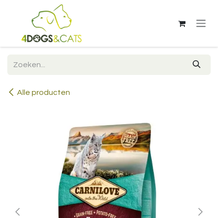
Overslaan naar inhoud
Alle producten