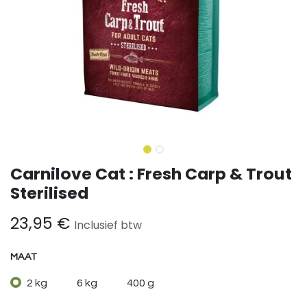
Carnilove Cat : Fresh Carp & Trout
Sterilised
23,95
€
Inclusief btw
MAAT
2 kg
6 kg
400 g