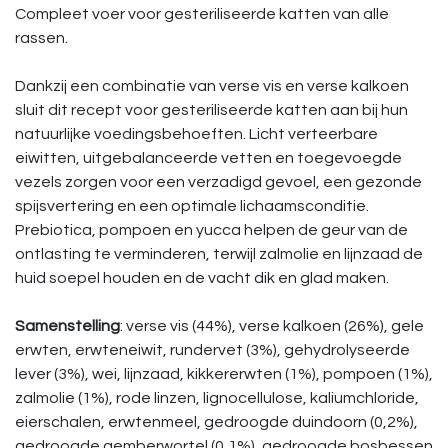
Compleet voer voor gesteriliseerde katten van alle
rassen.
Dankzij een combinatie van verse vis en verse kalkoen
sluit dit recept voor gesteriliseerde katten aan bij hun
natuurlijke voedingsbehoeften. Licht verteerbare
eiwitten, uitgebalanceerde vetten en toegevoegde
vezels zorgen voor een verzadigd gevoel, een gezonde
spijsvertering en een optimale lichaamsconditie.
Prebiotica, pompoen en yucca helpen de geur van de
ontlasting te verminderen, terwijl zalmolie en lijnzaad de
huid soepel houden en de vacht dik en glad maken.
Samenstelling
: verse vis (44%), verse kalkoen (26%), gele
erwten, erwteneiwit, rundervet (3%), gehydrolyseerde
lever (3%), wei, lijnzaad, kikkererwten (1%), pompoen (1%),
zalmolie (1%), rode linzen, lignocellulose, kaliumchloride,
eierschalen, erwtenmeel, gedroogde duindoorn (0,2%),
gedroogde gemberwortel (0,1%), gedroogde bosbessen