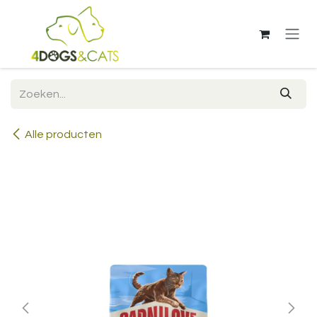
Overslaan naar inhoud
Alle producten