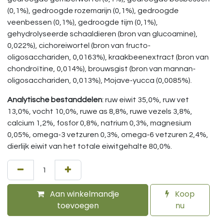
(0,1%), gedroogde rozemarijn (0,1%), gedroogde
veenbessen (0,1%), gedroogde tijm (0,1%),
gehydrolyseerde schaaldieren (bron van glucoamine),
0,022%), cichoreiwortel (bron van fructo-
oligosacchariden, 0,0163%), kraakbeenextract (bron van
chondroïtine, 0,014%), brouwsgist (bron van mannan-
oligosacchariden, 0,013%), Mojave-yucca (0,0085%).
Analytische bestanddelen
: ruw eiwit 35,0%, ruw vet
13,0%, vocht 10,0%, ruwe as 8,8%, ruwe vezels 3,8%,
calcium 1,2%, fosfor 0,8%, natrium 0,3%, magnesium
0,05%, omega-3 vetzuren 0,3%, omega-6 vetzuren 2,4%,
dierlijk eiwit van het totale eiwitgehalte 80,0%.
Aan winkelmandje
Koop
toevoegen
nu