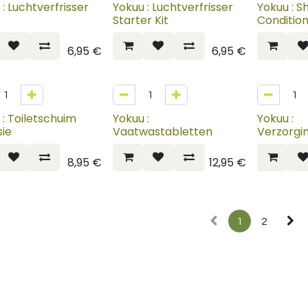
: Luchtverfrisser
Yokuu : Luchtverfrisser
Yokuu : 
Starter Kit
Condition
6,95
€
6,95
€
W
 : Toiletschuim
Yokuu :
Yokuu :
sie
Vaatwastabletten
Verzorgi
8,95
€
12,95
€
1
2