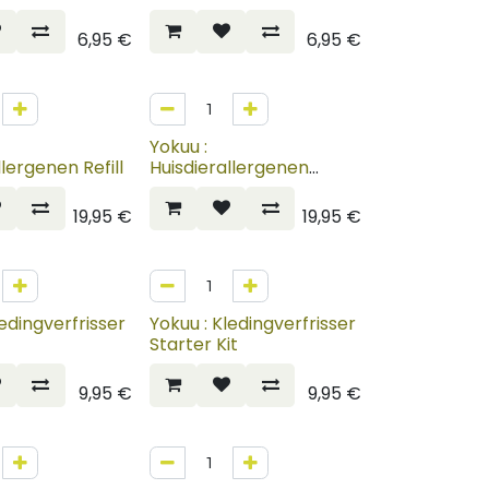
6,95
€
6,95
€
Yokuu :
llergenen Refill
Huisdierallergenen
Spray Starter Kit
19,95
€
19,95
€
ledingverfrisser
Yokuu : Kledingverfrisser
Starter Kit
9,95
€
9,95
€