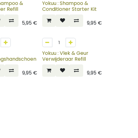
Shampoo &
Yokuu : Shampoo &
er Refill
Conditioner Starter Kit
5,95
€
9,95
€
Yokuu : Vlek & Geur
ngshandschoen
Verwijderaar Refill
9,95
€
9,95
€