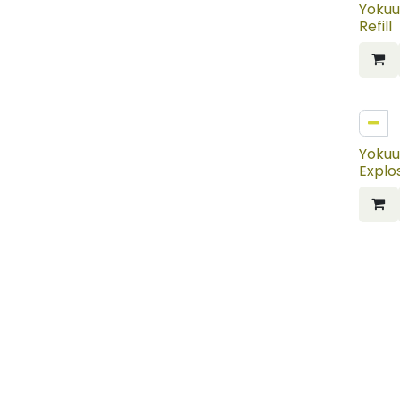
Yokuu 
Refill
NIEU
Yokuu
Explo