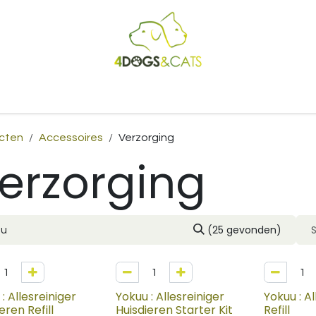
Startpagina
Shop
Blog
Vacatures
Cadeaubon
B2
cten
Accessoires
Verzorging
erzorging
(25 gevonden)
: Allesreiniger
Yokuu : Allesreiniger
Yokuu : Al
eren Refill
Huisdieren Starter Kit
Refill