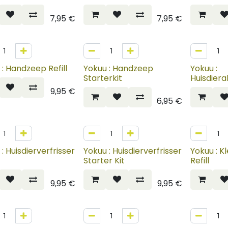
7,95
€
7,95
€
NIEUW
 : Handzeep Refill
Yokuu : Handzeep
Yokuu :
Starterkit
Huisdiera
9,95
€
6,95
€
: Huisdierverfrisser
Yokuu : Huisdierverfrisser
Yokuu : K
Starter Kit
Refill
9,95
€
9,95
€