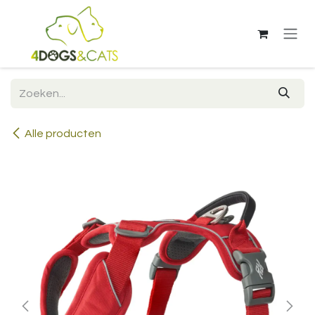
Overslaan naar inhoud
Alle producten