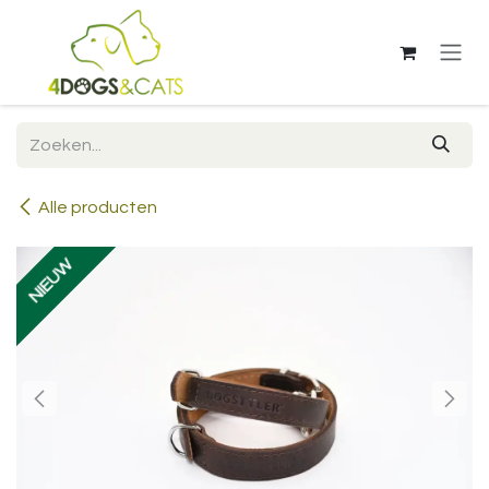
Overslaan naar inhoud
Alle producten
NIEUW