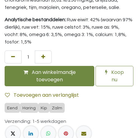
chondroïtinesulfaat (0,02%/250 mg/kg), anijszaad,
fenegriek, tijm, marjolein, oregano, peterselie, salie.
Analytische bestanddelen:
Ruw eiwit: 42% (waarvan 97%
dierlijk), ruw vet: 15%, ruwe celstof: 3%, ruwe as: 9%,
vocht: 8%, omega 6: 3,5%, omega 3: 1%, calcium: 1,8%,
fosfor: 1,5%
Aan winkelmandje
Koop
toevoegen
nu
Toevoegen aan verlanglijst
Eend
Haring
Kip
Zalm
Verzending: 1-5 werkdagen