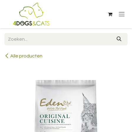
Overslaan naar inhoud
Alle producten