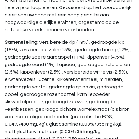
Atlantische haring, traditioneel gefokte Suffolk eend en
hele vrije uitloop eieren. Gebaseerd op het voorouderlijk
dieet van uw hond met een hoog gehalte aan
hoogwaardige dierlijke eiwitten, afgestemd op de
natuurlijke voedselinname voor honden.
Samenstelling:
Vers bereide kip (19%), gedroogde kip
(18%), vers bereide zalm (15%), gedroogde haring (12%),
gedroogde zoete aardappel (11%), kippenvet (4,5%),
gedroogde eend (4%), tapioca, gedroogde hele eieren
(2,5%), kippenlever (2,5%), vers bereide witte vis (2,5%),
erwtenvezels, luzerne, kikkererwtenmeel, mineralen,
gedroogde wortel, gedroogde spinazie, gedroogde
appel, gedroogde rozenbottel, kamillepoeder,
kliswortelpoeder, gedroogd zeewier, gedroogde
veenbessen, gedroogd cichoreiwortelextract (als bron
van fructo-oligosacchariden (prebiotische FOS;
0,04%/480 mg/kg)), glucosamine (0,03%/355 mg/kg),
methylsulfonylmethaan (0,03%/355 mg/kg),