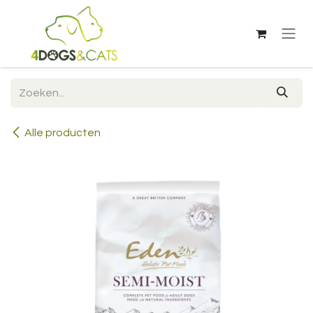
Overslaan naar inhoud
Alle producten