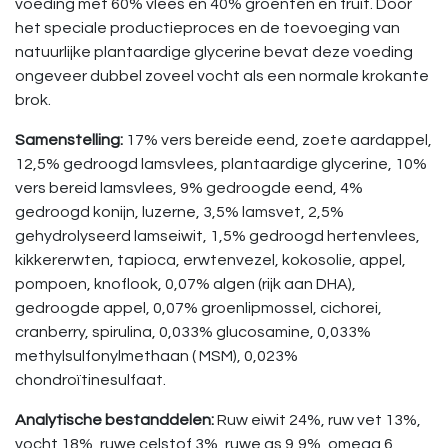
voeding met 60% vlees en 40% groenten en fruit. Door
het speciale productieproces en de toevoeging van
natuurlijke plantaardige glycerine bevat deze voeding
ongeveer dubbel zoveel vocht als een normale krokante
brok.
Samenstelling:
17% vers bereide eend, zoete aardappel,
12,5% gedroogd lamsvlees, plantaardige glycerine, 10%
vers bereid lamsvlees, 9% gedroogde eend, 4%
gedroogd konijn, luzerne, 3,5% lamsvet, 2,5%
gehydrolyseerd lamseiwit, 1,5% gedroogd hertenvlees,
kikkererwten, tapioca, erwtenvezel, kokosolie, appel,
pompoen, knoflook, 0,07% algen (rijk aan DHA),
gedroogde appel, 0,07% groenlipmossel, cichorei,
cranberry, spirulina, 0,033% glucosamine, 0,033%
methylsulfonylmethaan ( MSM), 0,023%
chondroïtinesulfaat.
Analytische bestanddelen:
Ruw eiwit 24%, ruw vet 13%,
vocht 18%, ruwe celstof 3%, ruwe as 9,9%, omega 6