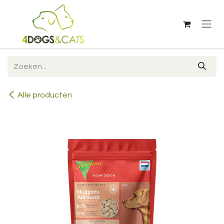
Overslaan naar inhoud
Alle producten