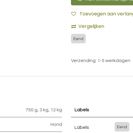
Toevoegen aan verlangl
Vergelijken
Eend
Verzending: 1-5 werkdagen
750 g
,
3 kg
,
12 kg
Labels
Hond
Labels
Eend