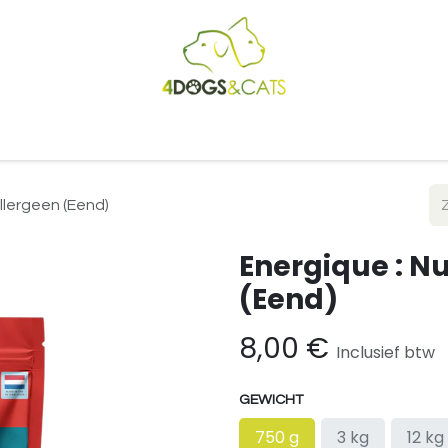
Startpagina
Shop
Blog
Vacatures
Cadeaubon
B2
llergeen (Eend)
Energique : N
(Eend)
8,00
€
Inclusief btw
GEWICHT
750 g
3 kg
12 kg