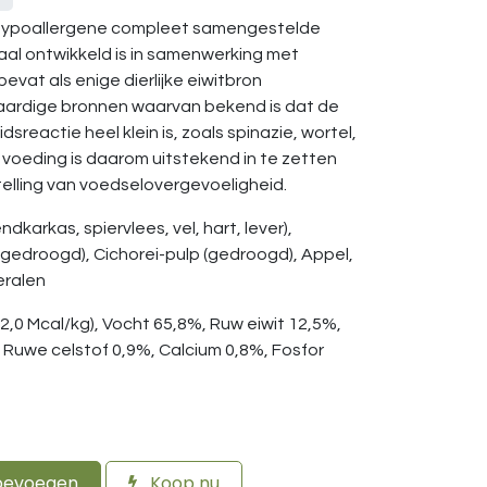
 hypoallergene compleet samengestelde
aal ontwikkeld is in samenwerking met
evat als enige dierlijke eiwitbron
aardige bronnen waarvan bekend is dat de
reactie heel klein is, zoals spinazie, wortel,
e voeding is daarom uitstekend in te zetten
stelling van voedselovergevoeligheid.
dkarkas, spiervlees, vel, hart, lever),
(gedroogd), Cichorei-pulp (gedroogd), Appel,
neralen
 2,0 Mcal/kg), Vocht 65,8%, Ruw eiwit 12,5%,
 Ruwe celstof 0,9%, Calcium 0,8%, Fosfor
oevoegen
Koop nu