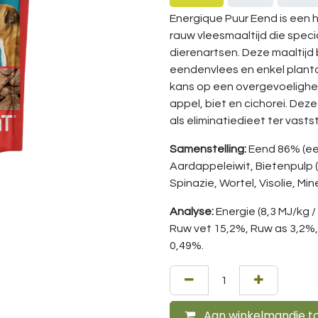
Energique Puur Eend is een
rauw vleesmaaltijd die speci
dierenartsen. Deze maaltijd b
eendenvlees en enkel plant
kans op een overgevoeligheids
appel, biet en cichorei. Dez
als eliminatiedieet ter vast
Samenstelling:
Eend 86% (een
Aardappeleiwit, Bietenpulp 
Spinazie, Wortel, Visolie, Mi
Analyse:
Energie (8,3 MJ/kg /
Ruw vet 15,2%, Ruw as 3,2%,
0,49%.
Aan winkelmandje t