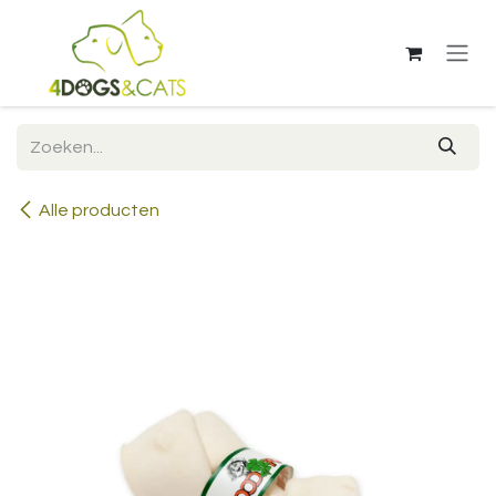
Overslaan naar inhoud
Alle producten