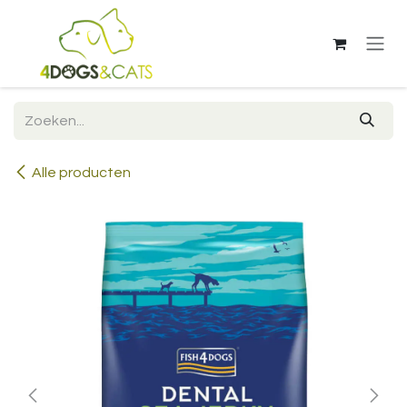
Overslaan naar inhoud
Alle producten