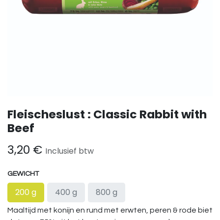
Fleischeslust : Classic Rabbit with
Beef
3,20
€
Inclusief btw
GEWICHT
200 g
400 g
800 g
Maaltijd met konijn en rund met erwten, peren & rode biet