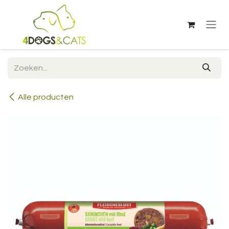
Overslaan naar inhoud
Alle producten