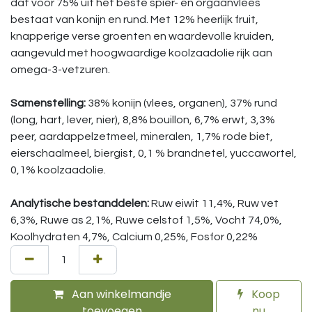
dat voor 75% uit het beste spier- en orgaanvlees
bestaat van konijn en rund. Met 12% heerlijk fruit,
knapperige verse groenten en waardevolle kruiden,
aangevuld met hoogwaardige koolzaadolie rijk aan
omega-3-vetzuren.
Samenstelling:
38% konijn (vlees, organen), 37% rund
(long, hart, lever, nier), 8,8% bouillon, 6,7% erwt, 3,3%
peer, aardappelzetmeel, mineralen, 1,7% rode biet,
eierschaalmeel, biergist, 0,1 % brandnetel, yuccawortel,
0,1% koolzaadolie.
Analytische bestanddelen:
Ruw eiwit 11,4%, Ruw vet
6,3%, Ruwe as 2,1%, Ruwe celstof 1,5%, Vocht 74,0%,
Koolhydraten 4,7%, Calcium 0,25%, Fosfor 0,22%
Aan winkelmandje
Koop
toevoegen
nu