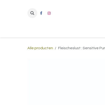
Overslaan naar inhoud
Alle producten
Fleischeslust : Sensitive Pu