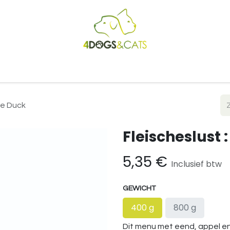
Startpagina
Shop
Blog
Vacatures
Cadeaubon
B2
re Duck
Fleischeslust 
5,35
€
Inclusief btw
GEWICHT
400 g
800 g
Dit menu met eend, appel e