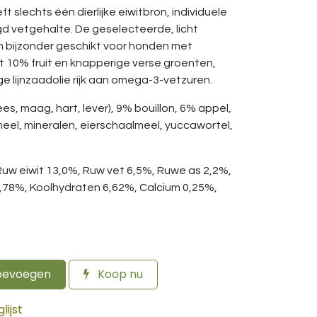
t slechts één dierlijke eiwitbron, individuele
d vetgehalte. De geselecteerde, licht
jn bijzonder geschikt voor honden met
 10% fruit en knapperige verse groenten,
lijnzaadolie rijk aan omega-3-vetzuren.
es, maag, hart, lever), 9% bouillon, 6% appel,
el, mineralen, eierschaalmeel, yuccawortel,
Ruw eiwit 13,0%, Ruw vet 6,5%, Ruwe as 2,2%,
,78%, Koolhydraten 6,62%, Calcium 0,25%,
oevoegen
Koop nu
ijst