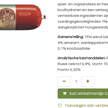
spier- en orgaanvlees en heef
koolhydraten en een verlaag
verteerbare ingrediënten zi
voedingsgevoeligheden. Met
aangevuld met hoogwaardige 
Samenstelling:
75% eend (vle
4% amarant, aardappelzetme
0,1% koolzaadolie.
Analytische bestanddelen:
Ruwe celstof 0,9%, Vocht 70
Fosfor 0,20%
Aan winkelmandje t
Toevoegen aan verlangl