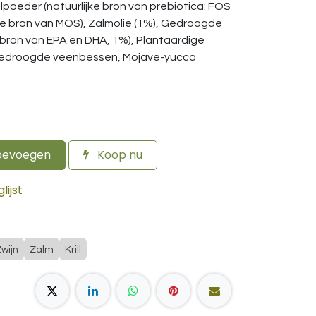
elpoeder (natuurlijke bron van prebiotica: FOS
lijke bron van MOS), Zalmolie (1%), Gedroogde
ke bron van EPA en DHA, 1%), Plantaardige
Gedroogde veenbessen, Mojave-yucca
oevoegen
Koop nu
ijst
Zwijn
Zalm
Krill