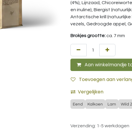
(4%), Lijnzaad, Chicoreiwort
en inuline), Biergist (natuur
Antarctische krill (natuurlij
vezels, Gedroogde appel, 
Brokjes grootte:
ca. 7 mm
Aan winkelmandje t
Toevoegen aan verlangl
Vergelijken
Eend
Kalkoen
Lam
Wild 
Verzending: 1-5 werkdagen