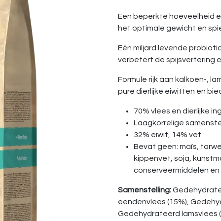
Een beperkte hoeveelheid es
het optimale gewicht en sp
Eén miljard levende probiot
verbetert de spijsvertering 
Formule rijk aan kalkoen-, l
pure dierlijke eiwitten en bi
70% vlees en dierlijke i
Laagkorrelige samenste
32% eiwit, 14% vet
Bevat geen: maïs, tarwe,
kippenvet, soja, kunstm
conserveermiddelen en
Samenstelling:
Gedehydrate
eendenvlees (15%), Gedehydra
Gedehydrateerd lamsvlees (1