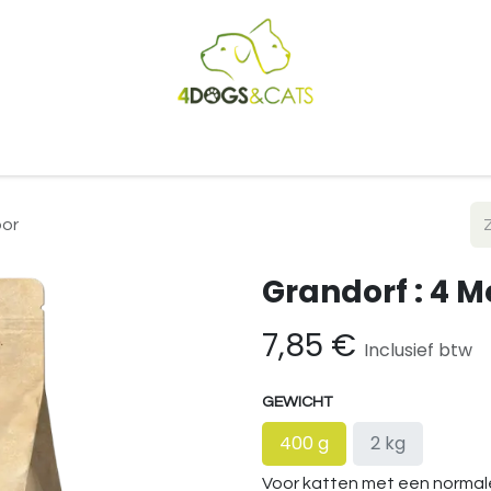
Startpagina
Shop
Blog
Vacatures
Cadeaubon
B2
oor
Grandorf : 4 M
7,85
€
Inclusief btw
GEWICHT
400 g
2 kg
Voor katten met een normale 