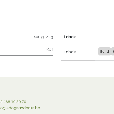
400 g
,
2 kg
Labels
Kat
Labels
Eend
2 468 19 30 70
nfo@4dogsandcats.be