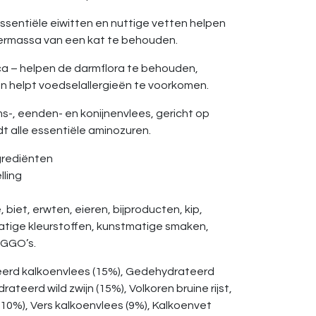
sentiële eiwitten en nuttige vetten helpen
iermassa van een kat te behouden.
ica – helpen de darmflora te behouden,
en helpt voedselallergieën te voorkomen.
ams-, eenden- en konijnenvlees, gericht op
edt alle essentiële aminozuren.
ngrediënten
lling
 biet, erwten, eieren, bijproducten, kip,
atige kleurstoffen, kunstmatige smaken,
 GGO’s.
erd kalkoenvlees (15%), Gedehydrateerd
teerd wild zwijn (15%), Volkoren bruine rijst,
0%), Vers kalkoenvlees (9%), Kalkoenvet