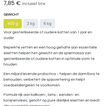
7,85
€
Inclusief btw
GEWICHT
400 g
2 kg
8 kg
Voor gesteriliseerde of oudere katten van 1 jaar en
ouder.
Beperkte vetten en een hoog gehalte aan essentiële
eiwitten helpen het gewicht en de spiermassa van
gesteriliseerde of oudere katten in optimale vorm te
houden.
Eén miljard levende probiotica – helpen de darmflora te
behouden, verbetert de spijsvertering en helpt
voedselallergieën te voorkomen.
Formule rijk aan kalkoen-, lams-, eenden- en
konijnenvlees, gericht op pure dierlijke eiwitten en biedt
alle essentiële aminozuren.