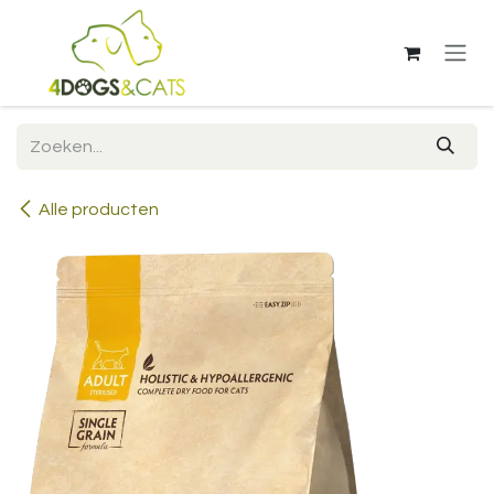
Overslaan naar inhoud
Alle producten