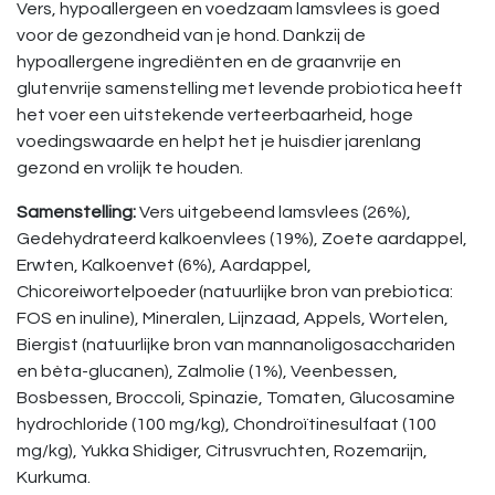
Vers, hypoallergeen en voedzaam lamsvlees is goed
voor de gezondheid van je hond. Dankzij de
hypoallergene ingrediënten en de graanvrije en
glutenvrije samenstelling met levende probiotica heeft
het voer een uitstekende verteerbaarheid, hoge
voedingswaarde en helpt het je huisdier jarenlang
gezond en vrolijk te houden.
Samenstelling:
Vers uitgebeend lamsvlees (26%),
Gedehydrateerd kalkoenvlees (19%), Zoete aardappel,
Erwten, Kalkoenvet (6%), Aardappel,
Chicoreiwortelpoeder (natuurlijke bron van prebiotica:
FOS en inuline), Mineralen, Lijnzaad, Appels, Wortelen,
Biergist (natuurlijke bron van mannanoligosacchariden
en bèta-glucanen), Zalmolie (1%), Veenbessen,
Bosbessen, Broccoli, Spinazie, Tomaten, Glucosamine
hydrochloride (100 mg/kg), Chondroïtinesulfaat (100
mg/kg), Yukka Shidiger, Citrusvruchten, Rozemarijn,
Kurkuma.