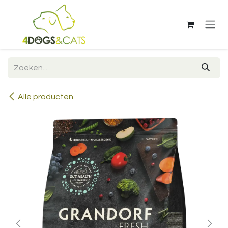
Overslaan naar inhoud
Alle producten