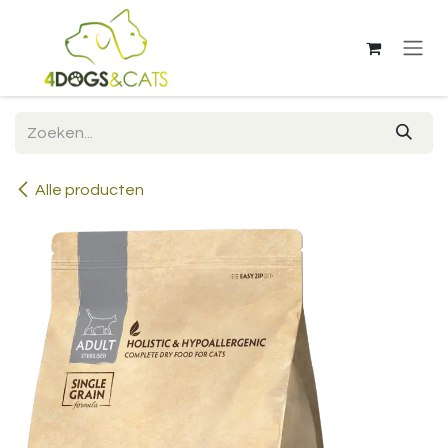
Overslaan naar inhoud
Alle producten