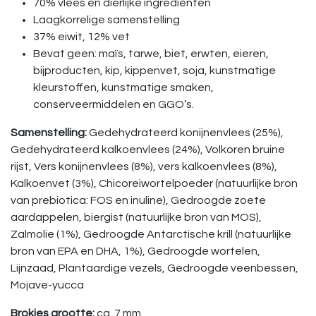
70% vlees en dierlijke ingrediënten
Laagkorrelige samenstelling
37% eiwit, 12% vet
Bevat geen: maïs, tarwe, biet, erwten, eieren,
bijproducten, kip, kippenvet, soja, kunstmatige
kleurstoffen, kunstmatige smaken,
conserveermiddelen en GGO’s.
Samenstelling:
Gedehydrateerd konijnenvlees (25%),
Gedehydrateerd kalkoenvlees (24%), Volkoren bruine
rijst, Vers konijnenvlees (8%), vers kalkoenvlees (8%),
Kalkoenvet (3%), Chicoreiwortelpoeder (natuurlijke bron
van prebiotica: FOS en inuline), Gedroogde zoete
aardappelen, biergist (natuurlijke bron van MOS),
Zalmolie (1%), Gedroogde Antarctische krill (natuurlijke
bron van EPA en DHA, 1%), Gedroogde wortelen,
Lijnzaad, Plantaardige vezels, Gedroogde veenbessen,
Mojave-yucca
Brokjes grootte:
ca. 7 mm