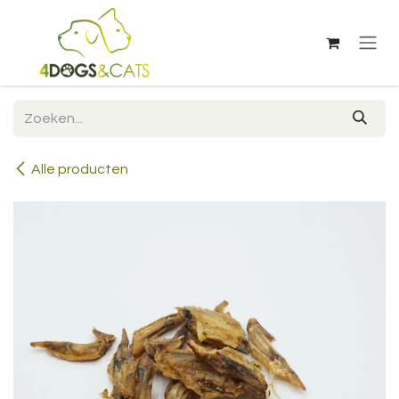
Overslaan naar inhoud
Alle producten