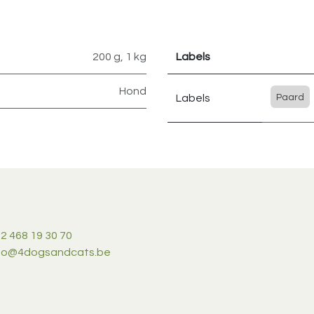
200 g
,
1 kg
Labels
Hond
Labels
Paard
2 468 19 30 70
nfo@4dogsandcats.be