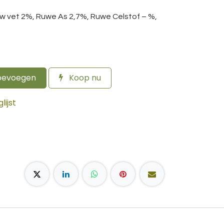
uw vet 2%, Ruwe As 2,7%, Ruwe Celstof – %,
oevoegen
Koop nu
ijst