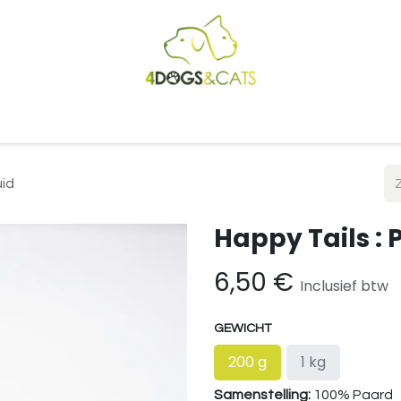
Startpagina
Shop
Blog
Vacatures
Cadeaubon
B2
uid
Happy Tails :
6,50
€
Inclusief btw
GEWICHT
200 g
1 kg
Samenstelling:
100% Paard