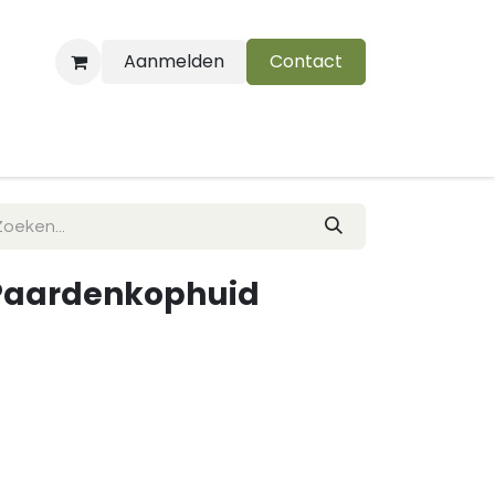
Aanmelden
Contact
B
 Paardenkophuid