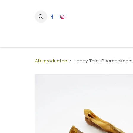
Overslaan naar inhoud
Alle producten
Happy Tails : Paardenkoph