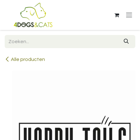
Overslaan naar inhoud
Alle producten