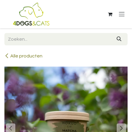
Overslaan naar inhoud
Alle producten