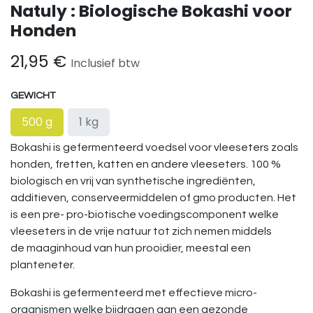
Natuly : Biologische Bokashi voor
Honden
21,95
€
Inclusief btw
GEWICHT
500 g
1 kg
Bokashi is gefermenteerd voedsel voor vleeseters zoals
honden, fretten, katten en andere vleeseters. 100 %
biologisch en vrij van synthetische ingrediënten,
additieven, conserveermiddelen of gmo producten. Het
is een pre- pro-biotische voedingscomponent welke
vleeseters in de vrije natuur tot zich nemen middels
de maaginhoud van hun prooidier, meestal een
planteneter.
Bokashi is gefermenteerd met effectieve micro-
organismen welke bijdragen aan een gezonde