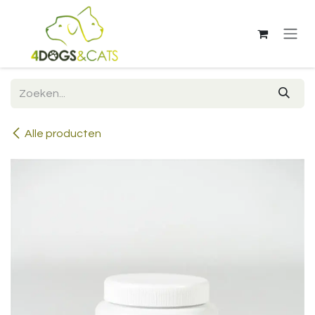
Overslaan naar inhoud
Alle producten