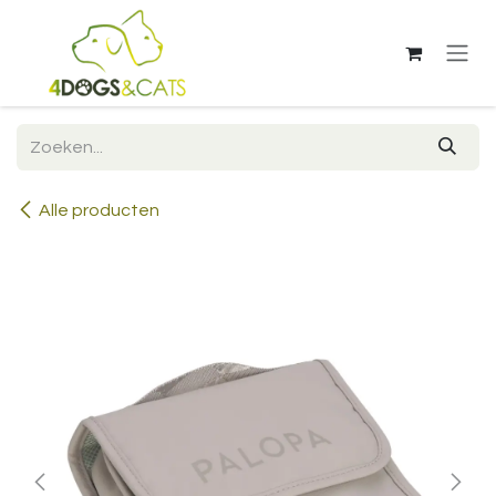
Overslaan naar inhoud
Alle producten