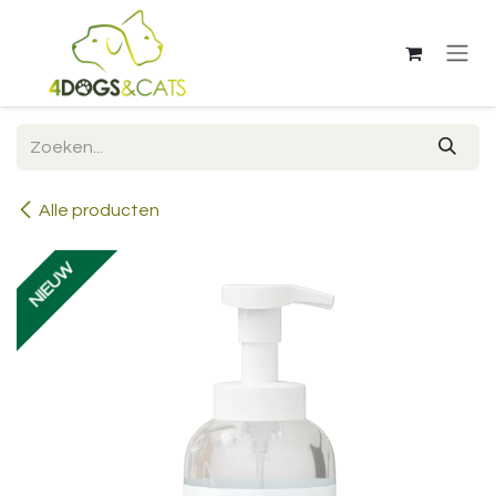
Overslaan naar inhoud
Alle producten
NIEUW