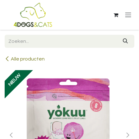
Overslaan naar inhoud
Alle producten
NIEUW