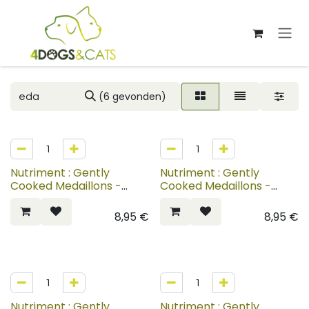
Overslaan naar inhoud
(6 gevonden)
Nutriment : Gently
Nutriment : Gently
Cooked Medaillons -
Cooked Medaillons -
Beef
Chicken
8,95
€
8,95
€
Nutriment : Gently
Nutriment : Gently