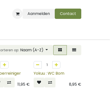
Aanmelden
Contact
B
Naam (A-Z)
Sorteren op:
loerreiniger
Yokuu : WC Bom
11,95
€
8,95
€