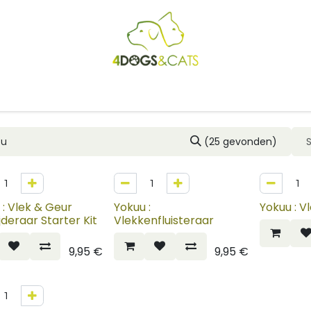
Startpagina
Shop
Blog
Vacatures
Cadeaubon
B2
(25 gevonden)
NIEUW
 : Vlek & Geur
Yokuu :
Yokuu : V
jderaar Starter Kit
Vlekkenfluisteraar
9,95
€
9,95
€
W