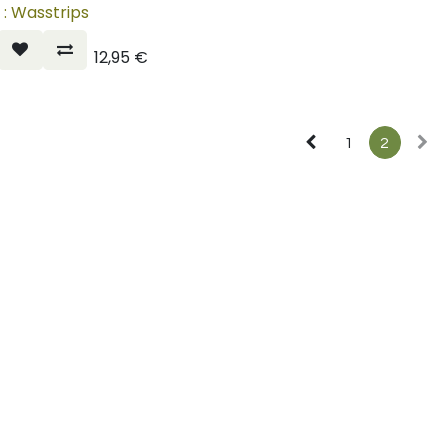
 : Wasstrips
12,95
€
1
2