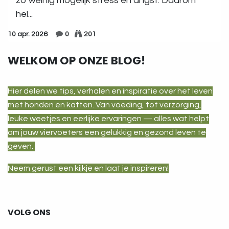
zo weinig mogelijk stress en angst. Daarom
hel...
10 apr. 2026
0
201
WELKOM OP ONZE BLOG!
Hier delen we tips, verhalen en inspiratie over het leven
met honden en katten. Van voeding, tot verzorging,
leuke weetjes en eerlijke ervaringen — alles wat helpt
om jouw viervoeters een gelukkig en gezond leven te
geven.
Neem gerust een kijkje en laat je inspireren!
VOLG ONS