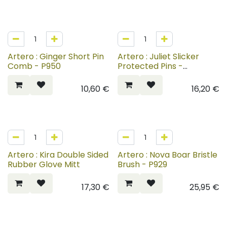
Artero : Ginger Short Pin
Artero : Juliet Slicker
Comb - P950
Protected Pins -
P773+P775
10,60
€
16,20
€
Artero : Kira Double Sided
Artero : Nova Boar Bristle
Rubber Glove Mitt
Brush - P929
17,30
€
25,95
€