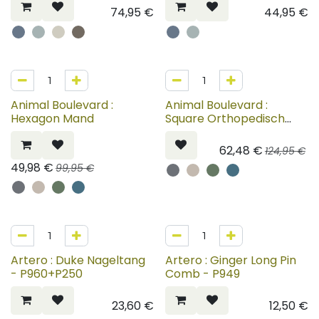
74,95
€
44,95
€
50%
50%
Animal Boulevard :
Animal Boulevard :
Hexagon Mand
Square Orthopedisch
Hondenbed
62,48
€
124,95
€
49,98
€
99,95
€
Artero : Duke Nageltang
Artero : Ginger Long Pin
- P960+P250
Comb - P949
23,60
€
12,50
€