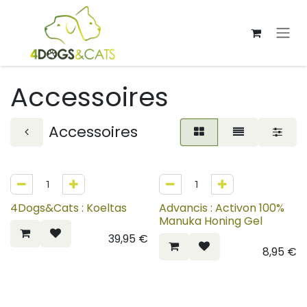
Overslaan naar inhoud
Accessoires
Accessoires
4Dogs&Cats : Koeltas
Advancis : Activon 100%
Manuka Honing Gel
39,95
€
8,95
€