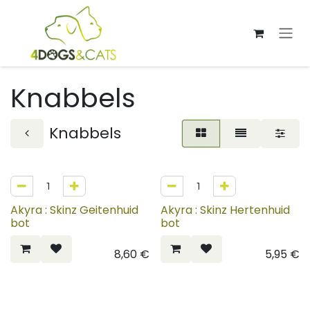
Overslaan naar inhoud
Knabbels
Knabbels
Akyra : Skinz Geitenhuid
Akyra : Skinz Hertenhuid
bot
bot
8,60
€
5,95
€