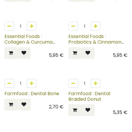
Essential Foods :
Essential Foods :
Collagen & Curcuma
Probiotics & Cinnamon
Teeth Delights
Teeth Delights
5,95
€
5,95
€
Farmfood : Dental Bone
Farmfood : Dental
Braided Donut
2,70
€
5,35
€