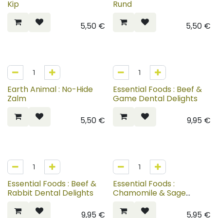
Kip
Rund
5,50
€
5,50
€
Earth Animal : No-Hide
Essential Foods : Beef &
Zalm
Game Dental Delights
5,50
€
9,95
€
Essential Foods : Beef &
Essential Foods :
Rabbit Dental Delights
Chamomile & Sage
Teeth Delights
9,95
€
5,95
€