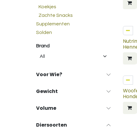
Koekjes
Zachte Snacks
Supplementen
Solden
Nutri
Brand
Henn
Voor Wie?
Woofe
Gewicht
Honde
Volume
Diersoorten