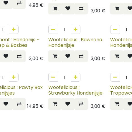
Rozenbottel
4,95
€
3,00
€
ment : Hondenijs -
Woofelicious : Bawnana
Woofelici
ep & Bosbes
Hondenijsje
Hondenijs
3,00
€
3,00
€
NIEUW
licious : Pawty Box
Woofelicious :
Woofelici
nijsjes
Strawbarky Hondenijsje
Tropawca
14,95
€
3,00
€