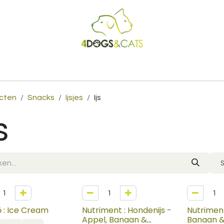
Startpagina
Shop
Blog
Vacatures
Cadeaubon
B2
cten
Snacks
Ijsjes
Ijs
s
 : Ice Cream
Nutriment : Hondenijs -
Nutriment
Appel, Banaan &
Banaan &