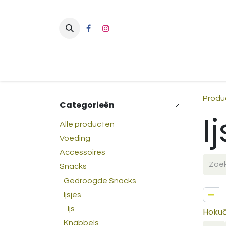
Overslaan naar inhoud
Produ
Categorieën
Ij
Alle producten
Voeding
Accessoires
Snacks
Gedroogde Snacks
Ijsjes
Ijs
Hokuō
Knabbels