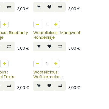
Mango
3,00
€
3,00
€
ous : Bluebarky
Woofelicious : Mangwoof
je
Hondenijsje
3,00
€
3,00
€
ous :
Woofelicious :
l Fruits
Wafftermelon
Hondenijsje
3,00
€
3,00
€