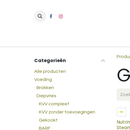
Overslaan naar inhoud
Produ
Categorieën
G
Alle producten
Voeding
Brokken
Diepvries
KVV compleet
KVV zonder toevoegingen
Gekookt
Nutri
Steam
BARF