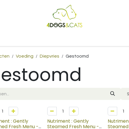
Startpagina
Shop
Blog
Vacatures
Cadeaubon
B2
cten
Voeding
Diepvries
Gestoomd
estoomd
ment : Gently
Nutriment : Gently
Nutriment
ed Fresh Menu -
Steamed Fresh Menu -
Steamed 