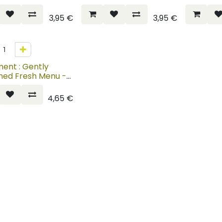
Chicken
Horse
3,95
€
3,95
€
ment : Gently
ed Fresh Menu -
on
4,65
€