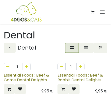
Overslaan naar inhoud
Dental
Dental
Essential Foods : Beef &
Essential Foods : Beef &
Game Dental Delights
Rabbit Dental Delights
9,95
€
9,95
€