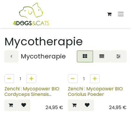
Overslaan naar inhoud
Mycotherapie
Mycotherapie
Zenchi : Mycopower BIO
Zenchi : Mycopower BIO
Cordyceps Sinensis
Coriolus Poeder
Poeder
24,95
€
24,95
€