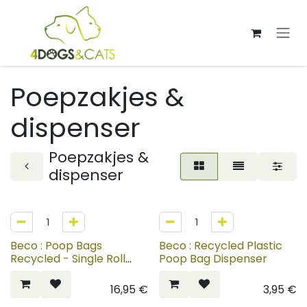
Overslaan naar inhoud
Poepzakjes &
dispenser
Poepzakjes &
dispenser
Beco : Poop Bags
Beco : Recycled Plastic
Recycled - Single Roll
Poop Bag Dispenser
Dispenser
16,95
€
3,95
€