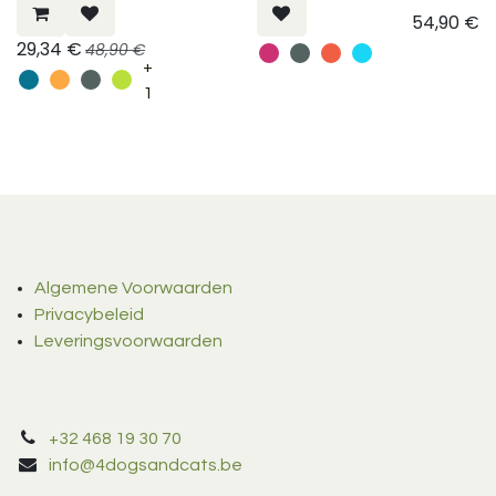
54,90
€
29,34
€
48,90
€
+
1
Algemene Voorwaarden
Privacybeleid
Leveringsvoorwaarden
+32 468 19 30 70
info@4dogsandcats.be