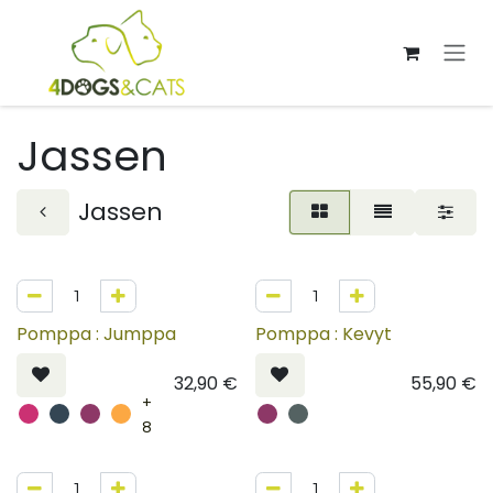
Overslaan naar inhoud
Jassen
Jassen
Pomppa : Jumppa
Pomppa : Kevyt
32,90
€
55,90
€
+
8