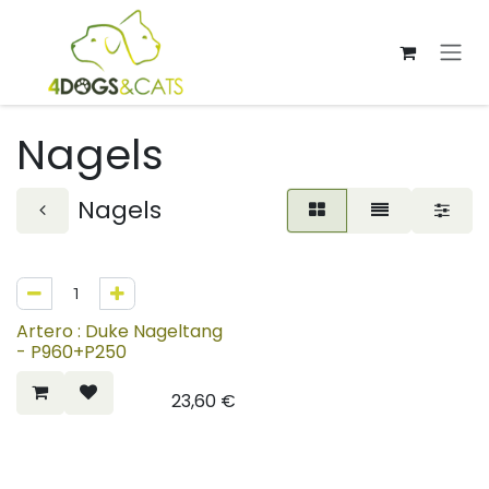
Overslaan naar inhoud
Nagels
Nagels
Artero : Duke Nageltang
- P960+P250
23,60
€