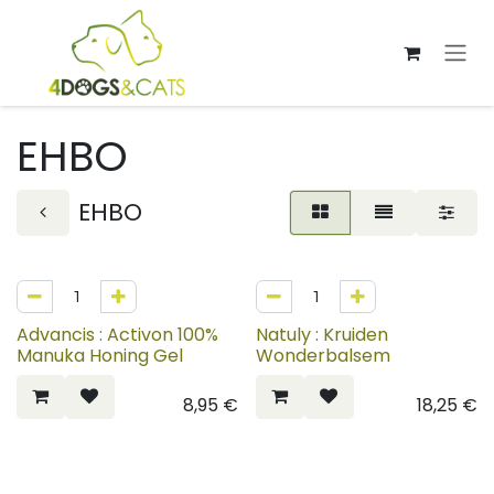
Overslaan naar inhoud
EHBO
EHBO
Advancis : Activon 100%
Natuly : Kruiden
Manuka Honing Gel
Wonderbalsem
8,95
€
18,25
€